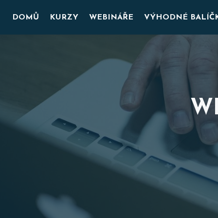
DOMŮ
KURZY
WEBINÁŘE
VÝHODNÉ BALÍČ
W