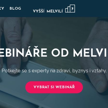
KY
BLOG
EBINÁŘE OD MELVI
Potkejte se s experty na zdraví, byznys i vztahy.
VYBRAT SI WEBINÁŘ