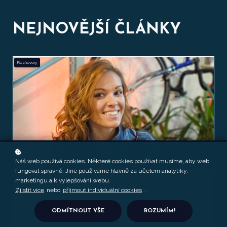
NEJNOVĚJŠÍ ČLÁNKY
Rozhovory
Náš web používá cookies. Některé cookies používat musíme, aby web
fungoval správně. Jiné používáme hlavně za účelem analytiky,
marketingu a k vylepšování webu.
OD
JANA PROCHÁSKOVÁ
Zjistit více
nebo
přijmout individuální cookies
.
Jde to i bez počítání kalorií, říká nutriční
terapeutka Pavlína Kosečková
ODMÍTNOUT VŠE
ROZUMÍM!
Nemusíte vážit každé sousto ani dodržovat pět jídel denně. Stačí