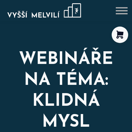
VÝHODNÉ BALÍČKY
BLOG
PŘIHLÁSIT SE
REGISTROVAT SE
WEBINÁŘE
NA TÉMA:
KLIDNÁ
MYSL