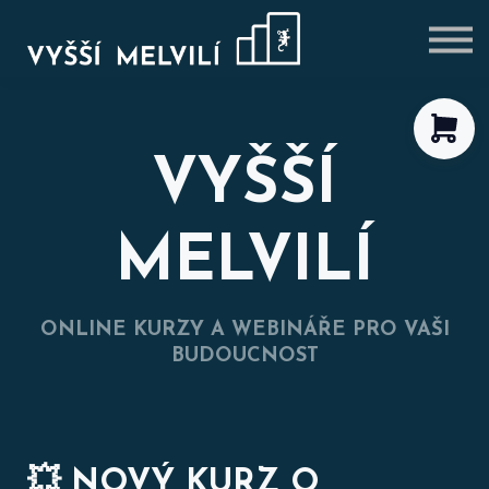
VÝHODNÉ BALÍČKY
BLOG
PŘIHLÁSIT SE
REGISTROVAT SE
VYŠŠÍ
MELVILÍ
ONLINE KURZY A WEBINÁŘE PRO VAŠI
BUDOUCNOST
💥 NOVÝ KURZ O