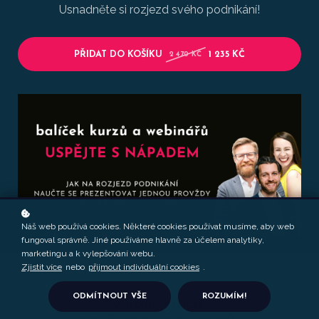
Usnadněte si rozjezd svého podnikání!
PŘIDAT DO KOŠÍKU
1 235 KČ
2 470 KČ
Náš web používá cookies. Některé cookies používat musíme, aby web
fungoval správně. Jiné používáme hlavně za účelem analytiky,
marketingu a k vylepšování webu.
Zjistit více
nebo
přijmout individuální cookies
.
ODMÍTNOUT VŠE
ROZUMÍM!
VÝHODNÝ BALÍČEK