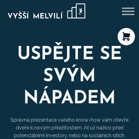
VÝHODNÉ BALÍČKY
BLOG
PŘIHLÁSIT SE
REGISTROVAT SE
USPĚJTE SE
SVÝM
NÁPADEM
Správná prezentace vašeho know-how vám otevře
dveře k novým příležitostem. Ať už naživo před
potenciálními investory, nebo na sociálních sítích.