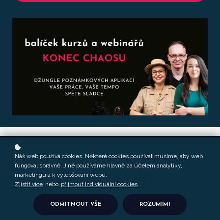
Náš web používá cookies. Některé cookies používat musíme, aby web
VÝHODNÝ BALÍČEK
fungoval správně. Jiné používáme hlavně za účelem analytiky,
marketingu a k vylepšování webu.
SKONCUJTE S CHAOSEM
Zjistit více
nebo
přijmout individuální cookies
.
Pořádek v životě začíná kvalitním spánkem a pokračuje druhým
ODMÍTNOUT VŠE
ROZUMÍM!
(digitálním) mozkem.