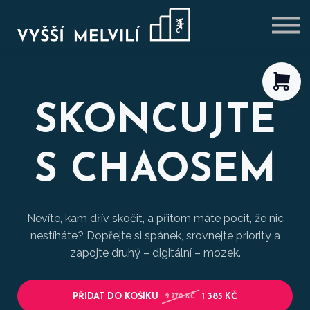
VÝHODNÉ BALÍČKY
BLOG
PŘIHLÁSIT SE
REGISTROVAT SE
SKONCUJTE
S CHAOSEM
Nevíte, kam dřív skočit, a přitom máte pocit, že nic
nestíháte? Dopřejte si spánek, srovnejte priority a
zapojte druhý – digitální – mozek.
PŘIDAT DO KOŠÍKU
1 385 KČ
2 770 KČ