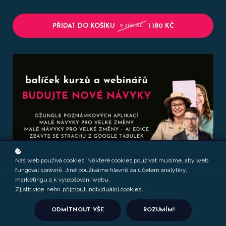
PŘIDAT DO KOŠÍKU
1 180 KČ
2 360 KČ
Náš web používá cookies. Některé cookies používat musíme, aby web
fungoval správně. Jiné používáme hlavně za účelem analytiky,
marketingu a k vylepšování webu.
Zjistit více
nebo
přijmout individuální cookies
.
VÝHODNÝ BALÍČEK
ODMÍTNOUT VŠE
ROZUMÍM!
BUDUJTE A SLEDUJTE