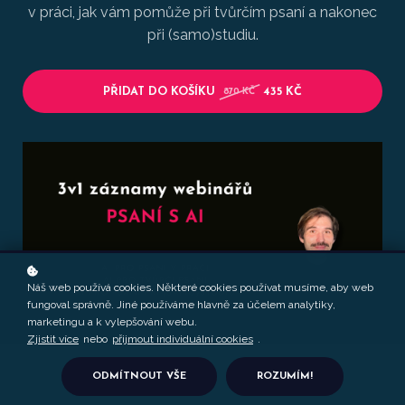
v práci, jak vám pomůže při tvůrčím psaní a nakonec
při (samo)studiu.
PŘIDAT DO KOŠÍKU
435 KČ
870 KČ
Náš web používá cookies. Některé cookies používat musíme, aby web
fungoval správně. Jiné používáme hlavně za účelem analytiky,
marketingu a k vylepšování webu.
Zjistit více
nebo
přijmout individuální cookies
.
ODMÍTNOUT VŠE
ROZUMÍM!