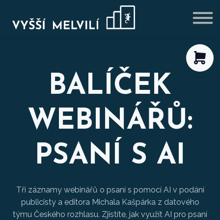
VÝHODNÉ BALÍČKY
BLOG
PŘIHLÁSIT SE
REGISTROVAT SE
BALÍČEK
WEBINÁŘŮ:
PSANÍ S AI
Tři záznamy webinářů o psaní s pomocí AI v podání
publicisty a editora Michala Kašpárka z datového
týmu Českého rozhlasu. Zjistíte, jak využít AI pro psaní