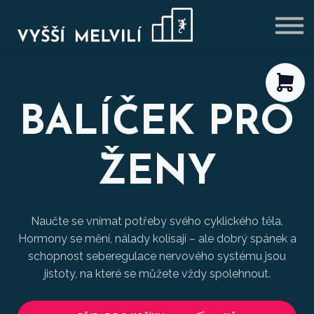
VÝHODNÉ BALÍČKY
BLOG
PŘIHLÁSIT SE
REGISTROVAT SE
BALÍČEK PRO
ŽENY
Naučte se vnímat potřeby svého cyklického těla.
Hormony se mění, nálady kolísají – ale dobrý spánek a
schopnost seberegulace nervového systému jsou
jistoty, na které se můžete vždy spolehnout.