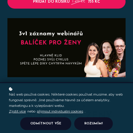
PŘIDAT DO KOŠÍKU
735 KČ
1 470 KČ
Náš web používá cookies. Některé cookies používat musíme, aby web
fungoval správně. Jiné používáme hlavně za účelem analytiky,
marketingu a k vylepšování webu.
VÝHODNÝ BALÍČEK
Zjistit více
nebo
přijmout individuální cookies
.
BALÍČEK PRO ŽENY
ODMÍTNOUT VŠE
ROZUMÍM!
Dobrý spánek a kvalitní znalosti. Dva základy, na kterých můžete