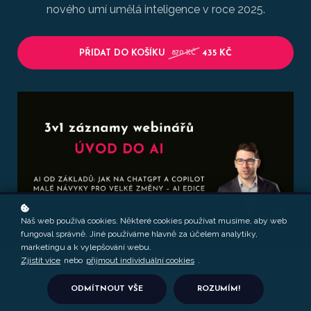
nového umí umělá inteligence v roce 2025.
PŘIDAT DO KOŠÍKU
435 KČ
870 KČ
Náš web používá cookies. Některé cookies používat musíme, aby web
fungoval správně. Jiné používáme hlavně za účelem analytiky,
marketingu a k vylepšování webu.
Zjistit více
nebo
přijmout individuální cookies
.
ODMÍTNOUT VŠE
ROZUMÍM!
2+1 ZDARMA