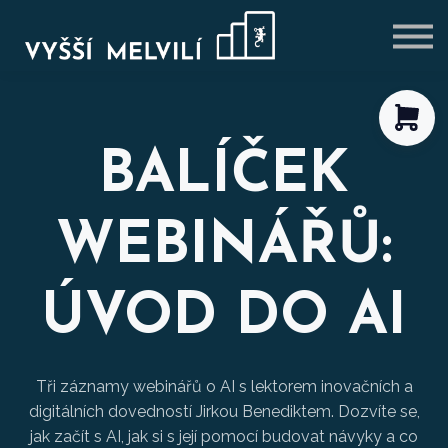
VÝHODNÉ BALÍČKY
BLOG
PŘIHLÁSIT SE
REGISTROVAT SE
BALÍČEK
WEBINÁŘŮ:
ÚVOD DO AI
Tři záznamy webinářů o AI s lektorem inovačních a
digitálních dovedností Jirkou Benediktem. Dozvíte se,
jak začít s AI, jak si s její pomocí budovat návyky a co