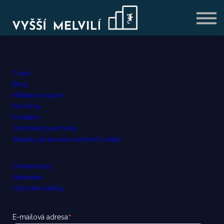
VÝHODNÉ BALÍČKY
BLOG
PŘIHLÁSIT SE
REGISTROVAT SE
O nás
Blog
Affiliate program
Pro firmy
Kontakty
Obchodní podmínky
Zásady zpracování osobních údajů
Online kurzy
Webináře
Výhodné balíčky
*
E-mailová adresa