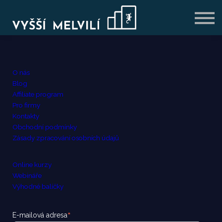
VÝHODNÉ BALÍČKY
BLOG
PŘIHLÁSIT SE
REGISTROVAT SE
O nás
Blog
Affiliate program
Pro firmy
Kontakty
Obchodní podmínky
Zásady zpracování osobních údajů
Online kurzy
Webináře
Výhodné balíčky
*
E-mailová adresa