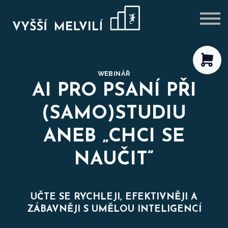
VÝHODNÉ BALÍČKY
BLOG
PŘIHLÁSIT SE
REGISTROVAT SE
WEBINÁŘ
AI PRO PSANÍ PŘI
(SAMO)STUDIU
ANEB „CHCI SE
NAUČIT“
UČTE SE RYCHLEJI, EFEKTIVNĚJI A
ZÁBAVNĚJI S UMĚLOU INTELIGENCÍ