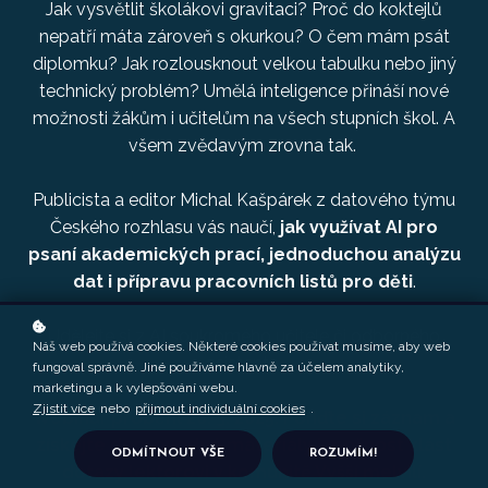
Jak vysvětlit školákovi gravitaci? Proč do koktejlů
nepatří máta zároveň s okurkou? O čem mám psát
diplomku? Jak rozlousknout velkou tabulku nebo jiný
technický problém? Umělá inteligence přináší nové
možnosti žákům i učitelům na všech stupních škol. A
všem zvědavým zrovna tak.
Publicista a editor Michal Kašpárek z datového týmu
Českého rozhlasu vás naučí,
jak využívat AI pro
psaní akademických prací, jednoduchou analýzu
dat i přípravu pracovních listů pro děti
.
Udělejte si z AI soukromého učitele či odborného
Náš web používá cookies. Některé cookies používat musíme, aby web
asistenta.
fungoval správně. Jiné používáme hlavně za účelem analytiky,
marketingu a k vylepšování webu.
Zjistit více
nebo
přijmout individuální cookies
.
Webinář proběhl 26. 3. 2025. Pořiďte si záznam a
získejte doprovodné materiály i možnost klást
ODMÍTNOUT VŠE
ROZUMÍM!
dotazy lektorovi v komunitě Vyšší melvilí.