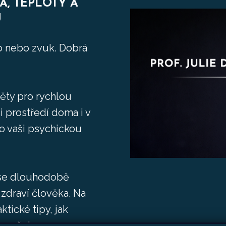
A, TEPLOTY A
U
tlo nebo zvuk. Dobrá
ěty pro rychlou
i prostředí doma i v
o vaši psychickou
. se dlouhodobě
 zdraví člověka. Na
tické tipy, jak
rospěch.