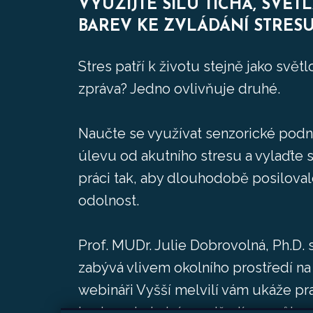
VYUŽIJTE SÍLU TICHA, SVĚTL
BAREV KE ZVLÁDÁNÍ STRES
Stres patří k životu stejně jako svě
zpráva? Jedno ovlivňuje druhé.
Naučte se využívat senzorické podn
úlevu od akutního stresu a vylaďte s
práci tak, aby dlouhodobě posiloval
odolnost.
Prof. MUDr. Julie Dobrovolná, Ph.D
zabývá vlivem okolního prostředí na
webináři Vyšší melvilí vám ukáže prak
hacknout okolní prostředí ve svůj p