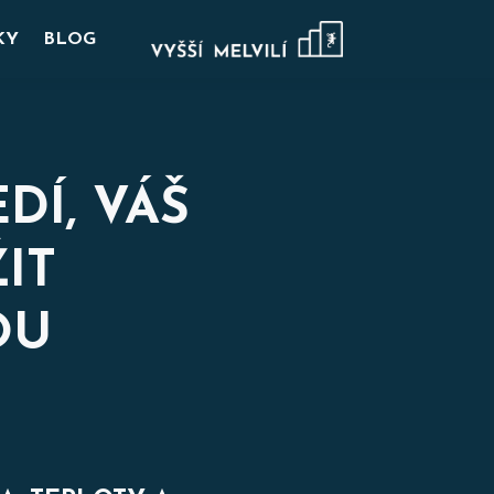
KY
BLOG
DÍ, VÁŠ
ŽIT
OU