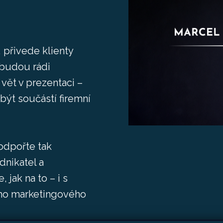
 přivede klienty
 budou rádi
 vět v prezentaci –
být součástí firemní
podpořte tak
nikatel a
jak na to – i s
ho marketingového