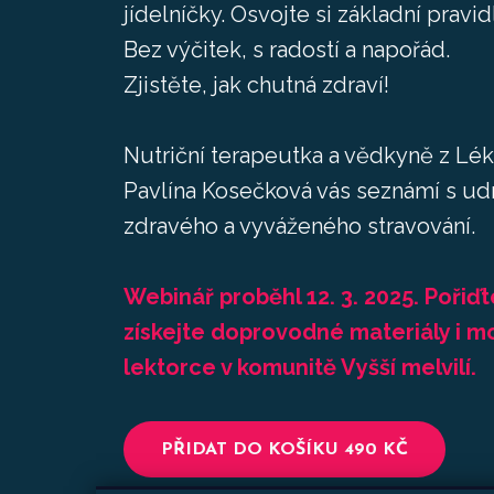
jídelníčky. Osvojte si základní pravidl
Bez výčitek, s radostí a napořád.
Zjistěte, jak chutná zdraví!
Nutriční terapeutka a vědkyně z Lé
Pavlína Kosečková vás seznámí s ud
zdravého a vyváženého stravování.
Webinář proběhl 12. 3. 2025. Pořiď
získejte doprovodné materiály i m
lektorce v komunitě Vyšší melvilí.
PŘIDAT DO KOŠÍKU
490 KČ