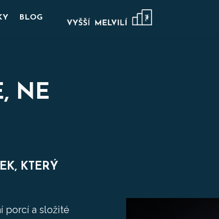
KY
BLOG
, NE
EK, KTERÝ
 porcí a složité