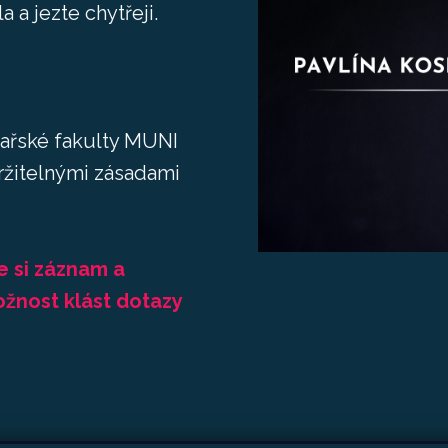
a a jezte chytřeji.
kařské fakulty MUNI
ržitelnými zásadami
te si záznam a
ožnost klást dotazy