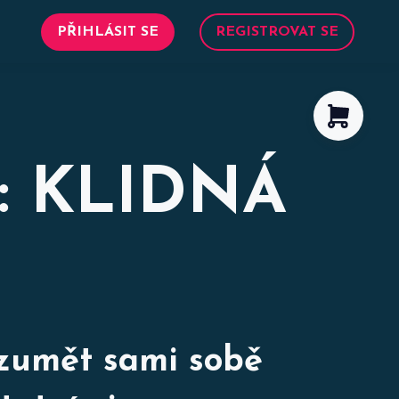
PŘIHLÁSIT SE
REGISTROVAT SE
: KLIDNÁ
ozumět sami sobě