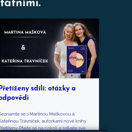
tatními.
Přetíženy sdílí: otázky a
odpovědi
Seznamte se s Martinou Maškovou a
Kateřinou Trávníček, autorkami nové knihy
Přetíženy. Ptejte se na cokoli a sdílejte své