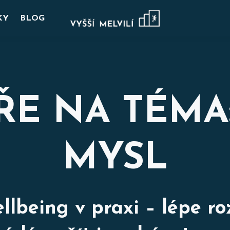
KY
BLOG
E NA TÉMA
MYSL
ellbeing v praxi – lépe r