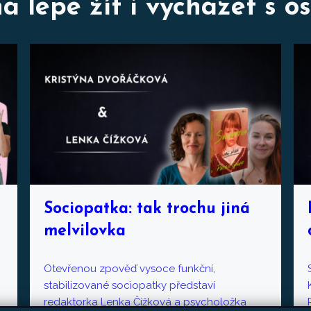
 lépe žít i vycházet s os
Sociopatka: tak trochu jiná
melvilovka
Otevřenou zpověď vysoce funkční,
stabilizované sociopatky představí
redaktorka Lenka Čížková a psycholožka