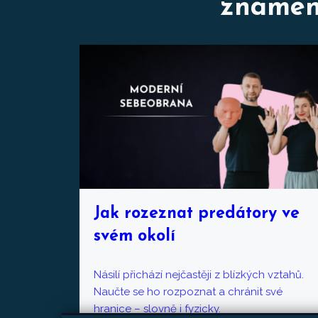
znamená
Jak rozeznat predátory ve
svém okolí
Násilí přichází nejčastěji z blízkých vztahů.
Naučte se ho rozpoznat a chránit své
hranice – slovně i fyzicky.